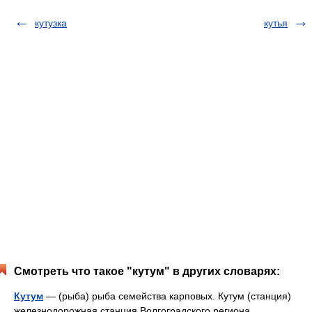
кутузка
кутья
Смотреть что такое "кутум" в других словарях:
Кутум
— (рыба) рыба семейства карповых. Кутум (станция)
железнодорожная станция Волгоградского региона