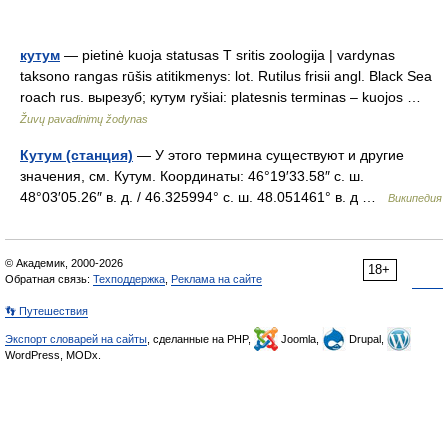
кутум
— pietinė kuoja statusas T sritis zoologija | vardynas
taksono rangas rūšis atitikmenys: lot. Rutilus frisii angl. Black Sea
roach rus. вырезуб; кутум ryšiai: platesnis terminas – kuojos …
Žuvų pavadinimų žodynas
Кутум (станция)
— У этого термина существуют и другие
значения, см. Кутум. Координаты: 46°19′33.58″ с. ш.
48°03′05.26″ в. д. / 46.325994° с. ш. 48.051461° в. д …
Википедия
© Академик, 2000-2026
18+
Обратная связь:
Техподдержка
,
Реклама на сайте
👣 Путешествия
Экспорт словарей на сайты
, сделанные на PHP,
Joomla,
Drupal,
WordPress, MODx.