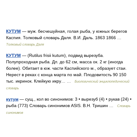
КУТУМ
— муж. бесчешуйная, голая рыба, у южных берегов
Каспия. Толковый словарь Даля. В.И. Даль. 1863 1866 …
Толковый словарь Даля
КУТУМ
— (Rutilus frisii kutum), подвид вырезуба.
Полупроходная рыба. Дл. до 62 см, масса ок. 2 кг (иногда
более). Обитает в юж. части Каспийского м., образует стаи.
Нерест в реках с конца марта по май. Плодовитость 90 150
тыс. икринок. Клейкую икру… …
Биологический энциклопедический
словарь
кутум
— сущ., кол во синонимов: 3 • вырезуб (4) • рукав (24) •
рыба (773) Словарь синонимов ASIS. В.Н. Тришин …
Словарь
синонимов